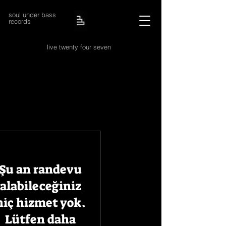
soul under bass
records
live twenty four seven
Şu an randevu
alabileceğiniz
hiç hizmet yok.
Lütfen daha